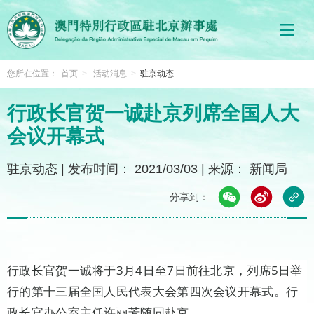
您所在位置：
首页
>
活动消息
>
驻京动态
行政长官贺一诚赴京列席全国人大
会议开幕式
驻京动态
|
发布时间： 2021/03/03
|
来源： 新闻局
分享到：
行政长官贺一诚将于3月4日至7日前往北京，列席5日举
行的第十三届全国人民代表大会第四次会议开幕式。行
政长官办公室主任许丽芳随同赴京。