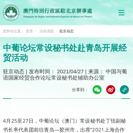
您所在位置：
首页
>
活动消息
>
驻京动态
中葡论坛常设秘书处赴青岛开展经
贸活动
驻京动态
|
发布时间： 2021/04/27
|
来源： 中国与葡
语国家经贸合作论坛常设秘书处辅助办公室
分享到：
4月25至27日，中葡论坛（澳门）常设秘书处丁恬副秘
书长率代表团前往青岛—胶州市，出席“2021上海合作