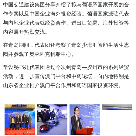
中国交通建设集团分享介绍了拟与葡语系国家开展的合
作专案以及中国企业海外投资经验。葡语国家派驻代表
与内地企业代表就经贸合作、进出口贸易、海外投资等
内容展开热烈交流。
在青岛期间，代表团还考察了青岛少海汇智能生活生态
圈并参观了奥林匹克帆船中心。
常设秘书处代表团通过今次到青岛—胶州市的系列经贸
活动，进一步宣传澳门平台和中葡论坛，向内地特别是
山东省企业推介澳门平台作用和葡语国家投资环境。