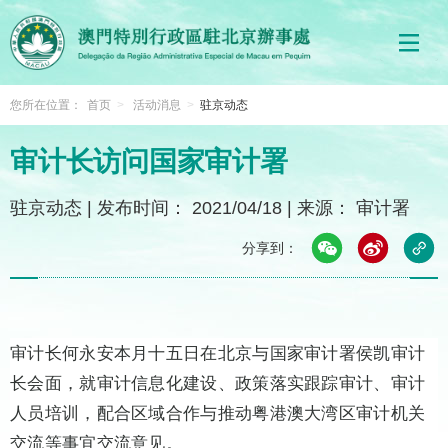
您所在位置：
首页
>
活动消息
>
驻京动态
审计长访问国家审计署
驻京动态
|
发布时间： 2021/04/18
|
来源： 审计署
分享到：
审计长何永安本月十五日在北京与国家审计署侯凯审计
长会面，就审计信息化建设、政策落实跟踪审计、审计
人员培训，配合区域合作与推动粤港澳大湾区审计机关
交流等事宜交流意见。