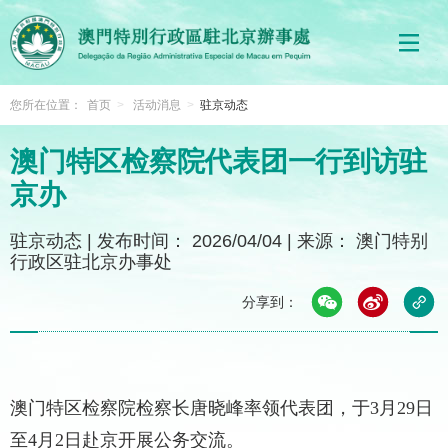
您所在位置：
首页
>
活动消息
>
驻京动态
澳门特区检察院代表团一行到访驻
京办
驻京动态
|
发布时间： 2026/04/04
|
来源： 澳门特别
行政区驻北京办事处
分享到：
澳门特区检察院检察长唐晓峰率领代表团，于3月29日
至4月2日赴京开展公务交流。