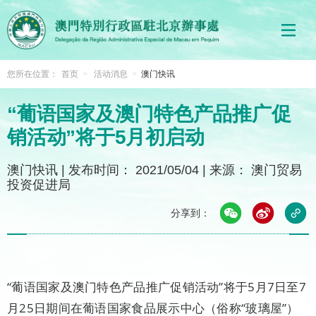
您所在位置：
首页
>
活动消息
>
澳门快讯
“葡语国家及澳门特色产品推广促
销活动”将于5月初启动
澳门快讯
|
发布时间： 2021/05/04
|
来源： 澳门贸易
投资促进局
分享到：
“葡语国家及澳门特色产品推广促销活动”将于5月7日至7
月25日期间在葡语国家食品展示中心（俗称“玻璃屋”）