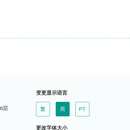
变更显示语言
6层
繁
简
PT
更改字体大小