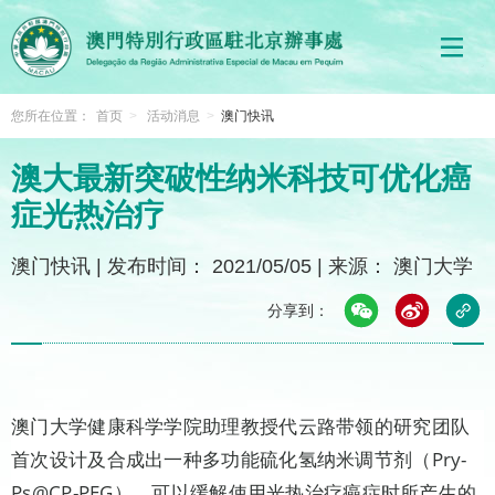
您所在位置：
首页
>
活动消息
>
澳门快讯
澳大最新突破性纳米科技可优化癌
症光热治疗
澳门快讯
|
发布时间： 2021/05/05
|
来源： 澳门大学
分享到：
澳门大学健康科学学院助理教授代云路带领的研究团队
首次设计及合成出一种多功能硫化氢纳米调节剂（Pry-
Ps@CP-PEG），可以缓解使用光热治疗癌症时所产生的