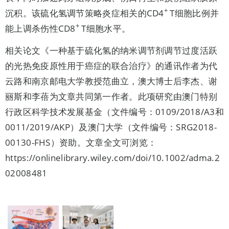
+
沉积。该硫化氢调节策略炎症相关的CD4
T细胞比例并
+
能上调杀伤性CD8
T细胞水平。
相关论文《一种基于硫化氢的纳米调节剂调节过度活跃
的光热免疫原性用于癌症的联合治疗》的通讯作者为代
云路和南京邮电大学教授范曲立，澳大博士后李杰、谢
丽斯和李蓓为文章共同第一作者。此项研究由澳门特别
行政区科学技术发展基金（文件编号：0109/2018/A3和
0011/2019/AKP）及澳门大学（文件编号：SRG2018-
00130-FHS）资助。文章全文可浏览：
https://onlinelibrary.wiley.com/doi/10.1002/adma.2
02008481