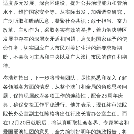
适度多元发展、深合区建设、提升公共治理能力和管治
水平、维护国家安全等。从实际出发，加强调查研究，
广泛听取和吸纳民意，凝聚社会共识；敢于担当、奋力
改革、主动作为，采取务实有效的举措，着力解决特区
发展中存在的深层次矛盾和问题，肩负起国家赋予的使
命任务，切实回应广大市民对美好生活的新要求新期
盼，不辜负习主席和中央以及广大澳门市民的信任和期
待。
岑浩辉指出，下一步将带领团队，尽快熟悉和深入了解
各领域各方面的情况，从整个澳门和全局的角度思考问
题，保持现届政府各项工作的连续性，配合25周年庆
典，确保交接工作平稳进行。他并表示，现任终审法院
院长办公室副主任陈格将出任行政长官办公室主任。而
在12月20日就职后，将认真听取社会各界、专家学者和
爱国爱澳社团的意见，全力编制好明年的施政报告，将