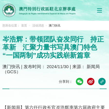
您所在位置：
首页
>
活动消息
>
澳门快讯
岑浩辉：带领团队奋发同行 持正
革新 汇聚力量书写具澳门特色
“一国两制”成功实践崭新篇章
澳门快讯
|
发布时间： 2024/11/30
|
来源： 新闻局
（GCS）
分享到：
【新闻局】第六任行政长官岑浩辉率第六届政府主要