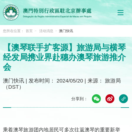
您所在位置：
首页
>
活动消息
>
澳门快讯
【澳琴联手扩客源】旅游局与横琴
经发局携业界赴穗办澳琴旅游推介
会
澳门快讯
|
发布时间： 2024/05/20
|
来源： 旅游局
（DST）
分享到：
乘着澳琴旅游团内地居民可多次往返澳琴的重要新举