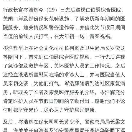
行政长官岑浩辉今（29）日先后巡视仁伯爵综合医院、
关闸口岸及部份保安范畴设施，了解农历新年期间的医
院服务、通关情况和警务运作等，并借此为节假日期间
当值的前线人员打气，在大年初一送上新春祝福。
岑浩辉早上在社会文化司司长柯岚及卫生局局长罗奕龙
等陪同下，首先到仁伯爵综合医院视察。一行先后巡视
了急诊部及救护车区，关怀医护人员的工作情况。之后
途经血液透析室慰问在场的求诊人士，并与医院当值人
员亲切交谈，为他们打气。岑浩辉随后到达社区康复病
房，听取关于长者及康复医疗服务的介绍。岑浩辉充分
肯定医护人员在节假日期间的辛勤付出，感谢他们不论
何时都坚守岗位，尽心尽力守护居民健康。
及后，岑浩辉在保安司司长黄少泽、警察总局局长梁文
昌、海关关长何浩瀚及治安警察局局长吴锦华陪同下巡