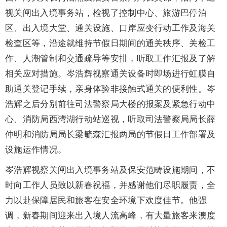
视关闸出入境事务站，检视了控制中心、旅游巴停泊
区、出入境大堂、通关设施、口岸应变行动工作及海关
检查区等，沿途就维持节假日期间的通关秩序、关检工
作、人潮管制和交通疏导等安排，听取工作汇报及了解
相关应对措施。岑浩辉视察通关设备时即场进行虹膜自
助通关登记手续，亲身体验非接触式通关的便利性。岑
浩辉之后分别前往司法警察局大楼的报案及紧急行动中
心、消防局西湾湖行动站巡视，听取司法警察局局长薛
仲明和消防局局长梁毓森汇报两局的节假日工作部署及
设施运作情况。
岑浩辉视察关闸出入境事务站及保安范畴设施期间，不
时向工作人员致以新春祝福，并感谢他们尽职履责，全
力以赴保障居民和旅客在安全环境下欢度佳节。他强
调，新春期间迎来出入境人流高峰，有大量旅客来澳度