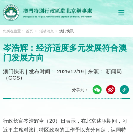
您所在位置：
首页
>
活动消息
>
澳门快讯
岑浩辉：经济适度多元发展符合澳
门发展方向
澳门快讯
|
发布时间： 2025/12/19
|
来源： 新闻局
（GCS）
分享到：
行政长官岑浩辉今（20）日表示，在北京述职期间，习
近平主席对澳门特区政府的工作予以充分肯定，认同特