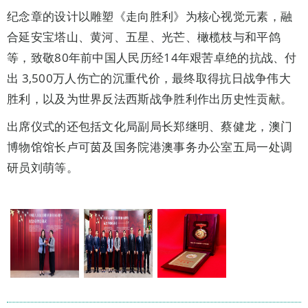
纪念章的设计以雕塑《走向胜利》为核心视觉元素，融
合延安宝塔山、黄河、五星、光芒、橄榄枝与和平鸽
等，致敬80年前中国人民历经14年艰苦卓绝的抗战、付
出 3,500万人伤亡的沉重代价，最终取得抗日战争伟大
胜利，以及为世界反法西斯战争胜利作出历史性贡献。
出席仪式的还包括文化局副局长郑继明、蔡健龙，澳门
博物馆馆长卢可茵及国务院港澳事务办公室五局一处调
研员刘萌等。