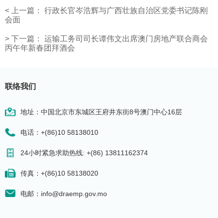
<
上一篇：
行政长官岑浩辉与广西壮族自治区党委书记陈刚
会面
>
下一篇：
运输工务司司长谭伟文出席澳门房地产联合商会
丙午年新春团拜酒会
联络我们
地址：中国北京市东城区王府井东街8号澳门中心16层
电话：+(86)10 58138010
24小时紧急求助热线: +(86) 13811162374
传真：+(86)10 58138020
电邮：info@draemp.gov.mo