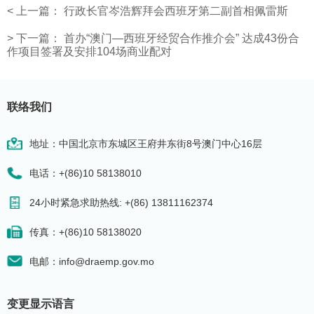
<
上一篇：
行政长官岑浩辉拜会西班牙第二副首相佩雷斯
>
下一篇：
首办“澳门—西班牙经贸合作推介会” 达成43份合
作项目签署及安排104场商业配对
联络我们
地址：中国北京市东城区王府井东街8号澳门中心16层
电话：+(86)10 58138010
24小时紧急求助热线: +(86) 13811162374
传真：+(86)10 58138020
电邮：info@draemp.gov.mo
变更显示语言