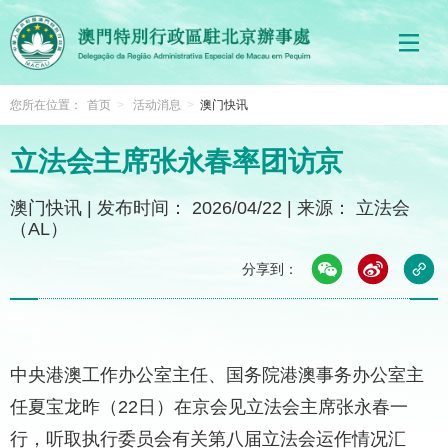
您所在位置：
首页
>
活动消息
>
澳门快讯
立法会主席张永春率团访京
澳门快讯
|
发布时间： 2026/04/22
|
来源： 立法会
（AL）
分享到：
中央港澳工作办公室主任、国务院港澳事务办公室主
任夏宝龙昨（22日）在京会见立法会主席张永春一
行，听取执行委员会有关第八届立法会运作情况汇