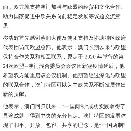
面，双方就支持澳门加强与欧盟的经贸和文化合作、
助力国家促进中欧关系向前稳定发展等议题交流意
见。
岑浩辉首先感谢蔡润大使及使团支持及协助特区政府
代表团访问欧盟总部。他表示，澳门长期以来与欧盟
保持合作关系和相互联系，原定于 2020 年举行的第
24次欧盟─澳门混合委员会会议因新冠疫情延后，他
希望双方能重启该会议机制。他期望透过深化与欧盟
的联系合作，澳门特区可以为中欧关系不断发展作出
新的贡献。
他表示，澳门回归以来，“一国两制”成功实践取得了
显著成就，得到中央的充分肯定。澳门特区的发展体
现了和平、开放、包容、共享的理念，是“一国两制”