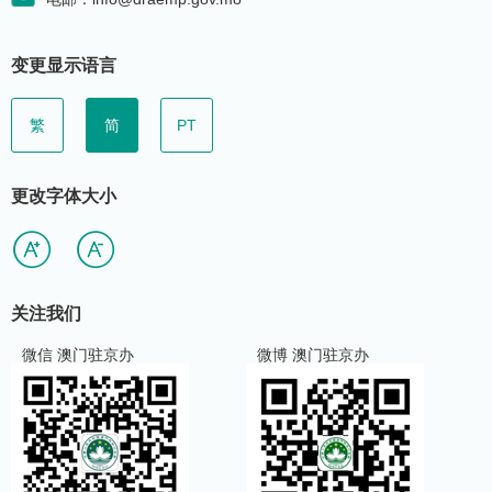
变更显示语言
繁
简
PT
更改字体大小
关注我们
微信 澳门驻京办
微博 澳门驻京办