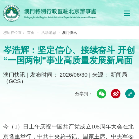
您所在位置：
首页
>
活动消息
>
澳门快讯
岑浩辉：坚定信心、接续奋斗 开创
“一国两制”事业高质量发展新局面
澳门快讯
|
发布时间： 2026/06/30
|
来源： 新闻局
（GCS）
分享到：
今（1）日上午庆祝中国共产党成立105周年大会在北
京隆重举行，中共中央总书记、国家主席、中央军委