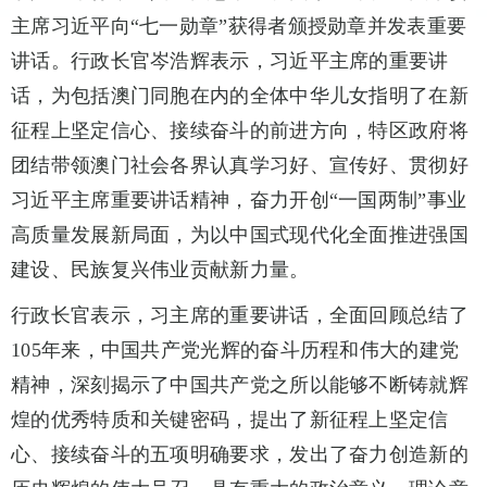
主席习近平向“七一勋章”获得者颁授勋章并发表重要
讲话。行政长官岑浩辉表示，习近平主席的重要讲
话，为包括澳门同胞在内的全体中华儿女指明了在新
征程上坚定信心、接续奋斗的前进方向，特区政府将
团结带领澳门社会各界认真学习好、宣传好、贯彻好
习近平主席重要讲话精神，奋力开创“一国两制”事业
高质量发展新局面，为以中国式现代化全面推进强国
建设、民族复兴伟业贡献新力量。
行政长官表示，习主席的重要讲话，全面回顾总结了
105年来，中国共产党光辉的奋斗历程和伟大的建党
精神，深刻揭示了中国共产党之所以能够不断铸就辉
煌的优秀特质和关键密码，提出了新征程上坚定信
心、接续奋斗的五项明确要求，发出了奋力创造新的