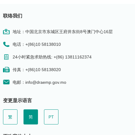
联络我们
地址：中国北京市东城区王府井东街8号澳门中心16层
电话：+(86)10 58138010
24小时紧急求助热线: +(86) 13811162374
传真：+(86)10 58138020
电邮：info@draemp.gov.mo
变更显示语言
繁
简
PT