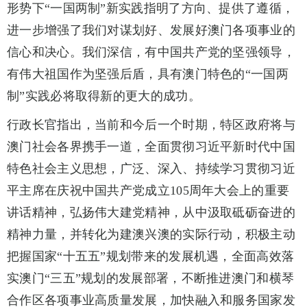
形势下“一国两制”新实践指明了方向、提供了遵循，
进一步增强了我们对谋划好、发展好澳门各项事业的
信心和决心。我们深信，有中国共产党的坚强领导，
有伟大祖国作为坚强后盾，具有澳门特色的“一国两
制”实践必将取得新的更大的成功。
行政长官指出，当前和今后一个时期，特区政府将与
澳门社会各界携手一道，全面贯彻习近平新时代中国
特色社会主义思想，广泛、深入、持续学习贯彻习近
平主席在庆祝中国共产党成立105周年大会上的重要
讲话精神，弘扬伟大建党精神，从中汲取砥砺奋进的
精神力量，并转化为建澳兴澳的实际行动，积极主动
把握国家“十五五”规划带来的发展机遇，全面高效落
实澳门“三五”规划的发展部署，不断推进澳门和横琴
合作区各项事业高质量发展，加快融入和服务国家发