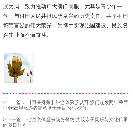
展大局，致力推动广大澳门同胞，尤其是青少年一
代，与祖国人民共担民族复兴的历史责任、共享祖国
繁荣富强的伟大荣光，为携手实现强国建设、民族复
兴伟业而不懈奋斗。
<
上一篇：
【再夺殊荣】旅游体验获认可 澳门连续两年荣膺
“中国出境旅游者满意度十佳目的地”榜首
>
下一篇：
七月文体盛事缤纷登场 共筑亲子同乐与文化传承
的夏日时光