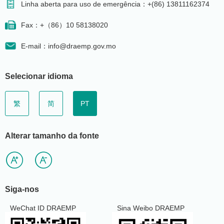
Linha aberta para uso de emergência：+(86) 13811162374
Fax：+（86）10 58138020
E-mail：info@draemp.gov.mo
Selecionar idioma
繁
简
PT
Alterar tamanho da fonte
Siga-nos
WeChat ID DRAEMP
Sina Weibo DRAEMP