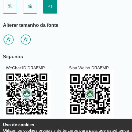
繁
简
PT
Alterar tamanho da fonte
Siga-nos
WeChat ID DRAEMP
Sina Weibo DRAEMP
Uso de cookies
Utilizamos cookies propias y de terceros para para que usted tenga