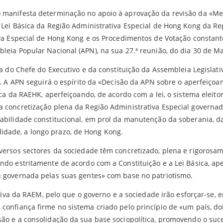
 manifesta determinação no apoio à aprovação da revisão da «Met
 Lei Básica da Região Administrativa Especial de Hong Kong da R
va Especial de Hong Kong e os Procedimentos de Votação constante
eia Popular Nacional (APN), na sua 27.ª reunião, do dia 30 de Ma
ha do Chefe do Executivo e da constituição da Assembleia Legislat
s. A APN seguirá o espírito da «Decisão da APN sobre o aperfeiçoa
ca da RAEHK, aperfeiçoando, de acordo com a lei, o sistema eleitor
concretização plena da Região Administrativa Especial governada 
abilidade constitucional, em prol da manutenção da soberania, d
dade, a longo prazo, de Hong Kong.
ersos sectores da sociedade têm concretizado, plena e rigorosam
ndo estritamente de acordo com a Constituição e a Lei Básica, a
u governada pelas suas gentes» com base no patriotismo.
ativa da RAEM, pelo que o governo e a sociedade irão esforçar-se,
confiança firme no sistema criado pelo princípio de «um país, do
ão e a consolidação da sua base sociopolítica, promovendo o suc