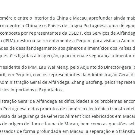
omércio entre o Interior da China e Macau, aprofundar ainda mai
orma entre a China e os Países de Língua Portuguesa, uma delega
composta por representantes da DSEDT, dos Serviços de Alfândega 
 (IPIM), deslocou-se recentemente a Pequim para visitar a Admin
ades de desalfandegamento aos géneros alimentícios dos Países d
s questões ligadas à inspecção, quarentena e segurança alimentar
o Presidente do IPIM, Lau Wai Meng, pelo Adjunto do Director-gera
bril, em Pequim, com os representantes da Administração Geral d
Administração Geral de Alfândega, Zhang Baofeng, pelos represe
cios Importados e Exportados.
stração Geral de Alfândega as dificuldades e os problemas enco
a Portuguesa e dos produtos de comércio electrónico transfronteir
isão da Segurança de Géneros Alimentícios Fabricados em Macau 
 de origem de flora e fauna de Macau, bem como as questões sob
essados de forma profundada em Macau, a separação e o trânsito