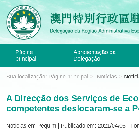
Págine
Apresentação da
principal
Delegação
Sua localização:
Págine principal
>
Notícias
>
Notíc
A Direcção dos Serviços de Eco
competentes deslocaram-se a Pe
Notícias em Pequim
|
Publicado em: 2021/04/05
|
Fon