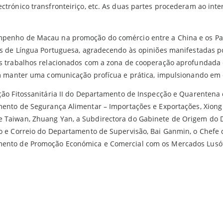
ctrónico transfronteiriço, etc. As duas partes procederam ao in
mpenho de Macau na promoção do comércio entre a China e os Paí
es de Língua Portuguesa, agradecendo às opiniões manifestadas p
 os trabalhos relacionados com a zona de cooperação aprofundad
am manter uma comunicação profícua e prática, impulsionando em c
ção Fitossanitária II do Departamento de Inspecção e Quarentena
mento de Segurança Alimentar – Importações e Exportações, Xiong
e Taiwan, Zhuang Yan, a Subdirectora do Gabinete de Origem do
so e Correio do Departamento de Supervisão, Bai Ganmin, o Chef
ento de Promoção Económica e Comercial com os Mercados Lusófo