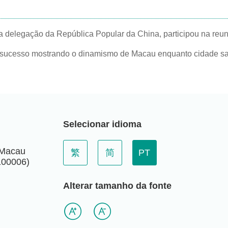
elegação da República Popular da China, participou na reuni
esso mostrando o dinamismo de Macau enquanto cidade saudáve
Selecionar idioma
 Macau
繁
简
PT
 100006)
Alterar tamanho da fonte