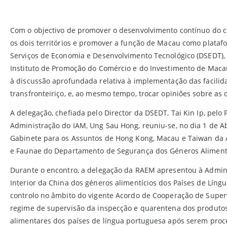
Com o objectivo de promover o desenvolvimento contínuo do c
os dois territórios e promover a função de Macau como plataf
Serviços de Economia e Desenvolvimento Tecnológico (DSEDT), 
Instituto de Promoção do Comércio e do Investimento de Macau
à discussão aprofundada relativa à implementação das facilid
transfronteiriço, e, ao mesmo tempo, trocar opiniões sobre a
A delegação, chefiada pelo Director da DSEDT, Tai Kin Ip, pel
Administração do IAM, Ung Sau Hong, reuniu-se, no dia 1 de A
Gabinete para os Assuntos de Hong Kong, Macau e Taiwan da 
e Faunae do Departamento de Segurança dos Géneros Alimentí
Durante o encontro, a delegação da RAEM apresentou à Admini
Interior da China dos géneros alimentícios dos Países de Língu
controlo no âmbito do vigente Acordo de Cooperação de Superv
regime de supervisão da inspecção e quarentena dos produtos
alimentares dos países de língua portuguesa após serem proc