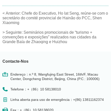
<
Anterior:
Chefe do Executivo, Ho Iat Seng, reúne-se com o
secretário do comité provincial de Hainão do PCC, Shen
Xiaoming
>
Seguinte:
Seminários promocionais de “turismo +
convenções e exposições” realizados nas cidades da
Grande Baía de Zhaoqing e Huizhou
Contacte-Nos
Endereço：n.º 8, Wangfujing East Street, 16th/F, Macau
Center, Dongcheng District, Beijing, China (P.C.: 100006)
Telefone：+（86）10 58138010
Linha aberta para uso de emergência：+(86) 13811162374
Fax：+（86）10 58138020