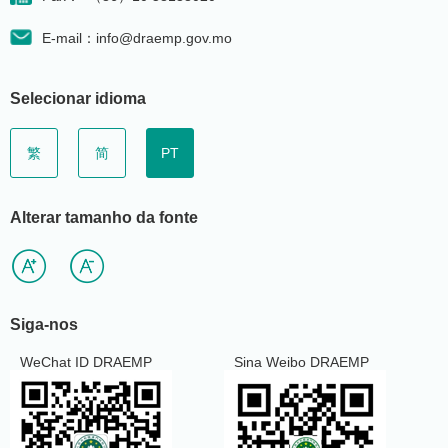
E-mail：info@draemp.gov.mo
Selecionar idioma
繁
简
PT
Alterar tamanho da fonte
Siga-nos
WeChat ID DRAEMP
Sina Weibo DRAEMP