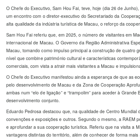
O Chefe do Executivo, Sam Hou Fai, teve, hoje (dia 26 de Junho),
um encontro com o diretor-executivo do Secretariado da Cooper
alta qualidade da indústria turística de Macau, o reforço da co
Sam Hou Fai referiu que, em 2025, o número de visitantes em Macau
internacional de Macau. O Governo da Região Administrativa Espe
Macau, tomando como impulso principal a construção de quatro gra
nível que combine património cultural e características contemporâ
comerciais, com vista a atrair mais visitantes a Macau e impulsio
O Chefe do Executivo manifestou ainda a esperança de que as e
pelo desenvolvimento de Macau e da Zona de Cooperação Aprof
ambas num “elo de ligação” e “trampolim” para aceder à Grande 
desenvolvimento conjunto.
Eduardo Pedrosa destacou que, na qualidade de Centro Mundial de
convenções e exposições e outros. Segundo o mesmo, a RAEM pode
e aprofundar a sua cooperação turística. Referiu que na visita a M
vantagens distintas do território, além de conhecer de forma mais