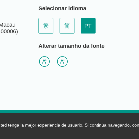
Selecionar idioma
 Macau
繁
简
PT
 100006)
Alterar tamanho da fonte
Declaração de Recolha de Dados Pessoais
sted tenga la mejor experiencia de usuario. Si continúa navegando, c
gação da Região Administrativa Especial de Macau em Pequim Todos o