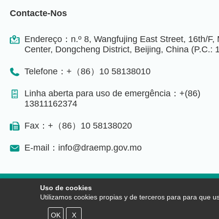
Contacte-Nos
Endereço：n.º 8, Wangfujing East Street, 16th/F,
Center, Dongcheng District, Beijing, China (P.C.:
Telefone：+（86）10 58138010
Linha aberta para uso de emergência：+(86)
13811162374
Fax：+（86）10 58138020
E-mail：info@draemp.gov.mo
Uso de cookies
Cláusulas de utilização
Utilizamos cookies propias y de terceros para para que u
© Copyright 2020 Dele
OK
X