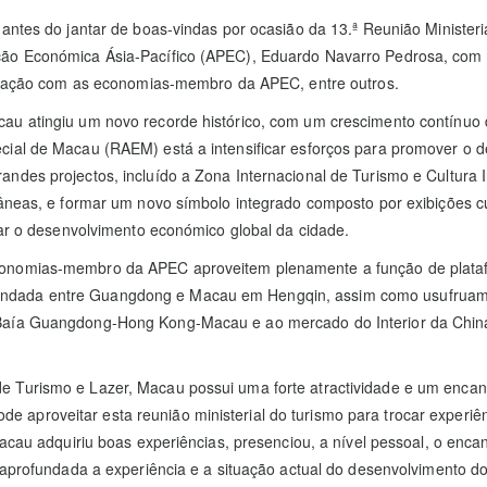
 antes do jantar de boas-vindas por ocasião da 13.ª Reunião Ministe
ação Económica Ásia-Pacífico (APEC), Eduardo Navarro Pedrosa, com
operação com as economias-membro da APEC, entre outros.
 atingiu um novo recorde histórico, com um crescimento contínuo de t
cial de Macau (RAEM) está a intensificar esforços para promover o 
ndes projectos, incluído a Zona Internacional de Turismo e Cultura I
neas, e formar um novo símbolo integrado composto por exibições cultu
nar o desenvolvimento económico global da cidade.
conomias-membro da APEC aproveitem plenamente a função de plata
undada entre Guangdong e Macau em Hengqin, assim como usufruam 
Baía Guangdong-Hong Kong-Macau e ao mercado do Interior da China,
 Turismo e Lazer, Macau possui uma forte atractividade e um encanto
 aproveitar esta reunião ministerial do turismo para trocar exper
acau adquiriu boas experiências, presenciou, a nível pessoal, o encan
 aprofundada a experiência e a situação actual do desenvolvimento do 