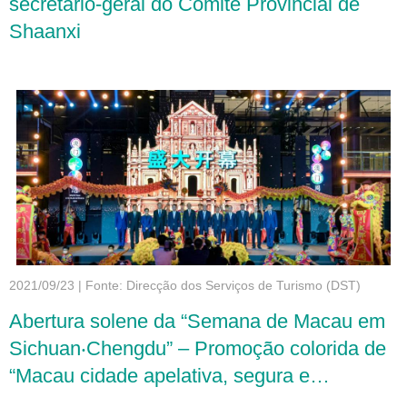
secretário-geral do Comité Provincial de
Shaanxi
2021/09/23
|
Fonte: Direcção dos Serviços de Turismo (DST)
Abertura solene da “Semana de Macau em
Sichuan‧Chengdu” – Promoção colorida de
“Macau cidade apelativa, segura e
apropriada para visitar”