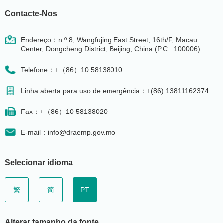
Contacte-Nos
Endereço：n.º 8, Wangfujing East Street, 16th/F, Macau
Center, Dongcheng District, Beijing, China (P.C.: 100006)
Telefone：+（86）10 58138010
Linha aberta para uso de emergência：+(86) 13811162374
Fax：+（86）10 58138020
E-mail：info@draemp.gov.mo
Selecionar idioma
繁
简
PT
Alterar tamanho da fonte