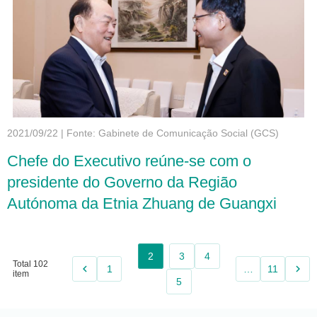
2021/09/22
|
Fonte: Gabinete de Comunicação Social (GCS)
Chefe do Executivo reúne-se com o
presidente do Governo da Região
Autónoma da Etnia Zhuang de Guangxi
2
3
4
Total 102
keyboard_arrow_left
keyboard_arrow_right
1
…
11
item
5