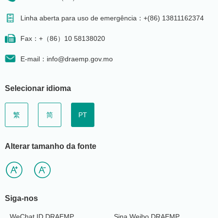
Linha aberta para uso de emergência：+(86) 13811162374
Fax：+（86）10 58138020
E-mail：info@draemp.gov.mo
Selecionar idioma
繁
简
PT
Alterar tamanho da fonte
Siga-nos
WeChat ID DRAEMP
Sina Weibo DRAEMP