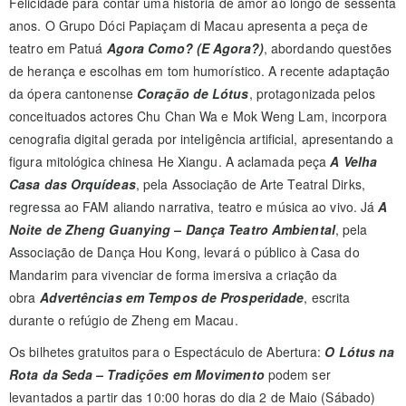
Felicidade para contar uma história de amor ao longo de sessenta
anos. O Grupo Dóci Papiaçam di Macau apresenta a peça de
teatro em Patuá
Agora Como? (E Agora?)
, abordando questões
de herança e escolhas em tom humorístico. A recente adaptação
da ópera cantonense
Coração de Lótus
, protagonizada pelos
conceituados actores Chu Chan Wa e Mok Weng Lam, incorpora
cenografia digital gerada por inteligência artificial, apresentando a
figura mitológica chinesa He Xiangu. A aclamada peça
A Velha
Casa das Orquídeas
, pela Associação de Arte Teatral Dirks,
regressa ao FAM aliando narrativa, teatro e música ao vivo. Já
A
Noite de Zheng Guanying – Dança Teatro Ambiental
, pela
Associação de Dança Hou Kong, levará o público à Casa do
Mandarim para vivenciar de forma imersiva a criação da
obra
Advertências em Tempos de Prosperidade
, escrita
durante o refúgio de Zheng em Macau.
Os bilhetes gratuitos para o Espectáculo de Abertura:
O Lótus na
Rota da Seda – Tradições em Movimento
podem ser
levantados a partir das 10:00 horas do dia 2 de Maio (Sábado)