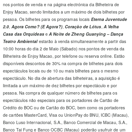
nos pontos de venda e na página electrónica da Bilheteira de
Enjoy Macao, sendo limitados a um máximo de dois bilhetes por
pessoa. Os bilhetes para os programas locais
Eterna Juventude
2.0
,
Agora Como? (E Agora?)
,
Coração de Lótus
,
A Velha
Casa das Orquídeas
e
A Noite de Zheng Guanying – Dança
Teatro Ambiental
estarão à venda simultaneamente a partir das
10:00 horas do dia 2 de Maio (Sábado) nos pontos de venda da
Bilheteira de Enjoy Macao, por telefone ou reserva online. Estão
disponíveis descontos de 30% na compra de bilhetes para dois
espectáculos locais ou de 10 ou mais bilhetes para o mesmo
espectáculo. No dia de abertura das bilheteiras, a aquisição é
limitada a um máximo de dez bilhetes por espectáculo e por
pessoa. Na compra de qualquer número de bilhetes para os
espectáculos não especiais para os portadores de Cartão de
Crédito do BOC ou de Cartão do BOC, bem como os portadores
de cartões MasterCard, Visa ou UnionPay do BNU, ICBC (Macau),
Banco Luso Internacional, S.A., Banco Comercial de Macau, S.A.,
Banco Tai Fung e Banco OCBC (Macau) poderão usufruir de um