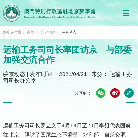
您所在位置：
首页
>
活动消息
>
驻京动态
运输工务司司长率团访京 与部委
加强交流合作
驻京动态
|
发布时间： 2021/04/21
|
来源： 运输工务
司司长办公室
分享到：
运输工务司司长罗立文于4月18日至20日率领代表团前
往北京，拜访了国家生态环境部、水利部、自然资源