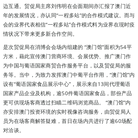
边互通。贸促局主席刘伟明在会面期间亦汇报了澳门近
年的发展情况，亦认同“一程多站”的合作模式建议。而与
会的业界代表相信“一程多站”合作模式料为业界在现时疫
情状况下带来更多新合作空间。
是次贸促局在消博会会场内组建的 “澳门馆”面积为54平
方米，藉此宣传澳门营商环境、会展优势、推广澳门作
为中国与葡语国家商贸合作服务平台，以及贸促局的服
务等。当中，为致力发挥澳门中葡平台作用，“澳门馆”内
设有“葡语国家食品展示中心”，展示来自13间代理葡语
国家产品企业及机构，逾50件葡语国家食品，部份产品
更可供现场客商透过扫瞄二维码浏览商品。 “澳门馆”内
亦安排澳门投资环境的实时视像咨询服务，由贸促局人
员为在场客商解答疑难，首日在场内共进行了逾60场配
对洽谈。