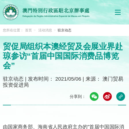
您所在位置：
首页
>
活动消息
>
驻京动态
贸促局组织本澳经贸及会展业界赴
琼参访“首届中国国际消费品博览
会”
驻京动态
|
发布时间： 2021/05/06
|
来源： 澳门贸易
投资促进局
分享到：
由国家商务部、海南省人民政府主办的“首届中国国际消