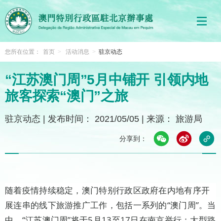
您所在位置：
首页
>
活动消息
>
驻京动态
“江苏澳门周”5月中铺开 引领内地
旅客探索“澳门”之旅
驻京动态
|
发布时间： 2021/05/05
|
来源： 旅游局
分享到：
随着疫情持续稳定，澳门特别行政区政府在内地有序开
展连串的线下旅游推广工作，包括一系列的“澳门周”。当
中，“江苏澳门周”将于5月13至17日在南京举行；大型路