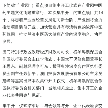
下简称“产业园” ）重点项目集中开工仪式在产业园中医
药主题文化街隆重举行。本次集中开工的重点项目共14
个，标志着产业园经营发展迈向新台阶，产业园将全力
推动项目装修开业，加快营造具有琴澳特色的浓厚中医
药氛围，推动琴澳中医药大健康产业的深度融合、协同
发展。
澳门特别行政区政府经济财政司司长、横琴粤澳深度合
作区执行委员会主任李伟农，中国太平保险集团董事长
王思东、副总经理李可东，横琴粤澳深度合作区执行委
员会副主任聂新平，澳门投资发展股份有限公司主席吴
建峰等嘉宾出席本次集中开工仪式，横琴粤澳深度合作
区执行委员会相关部门、当地相关企业、集中开工的企
业代表共同参与见证。
集中开工仪式结束后，与会领导与开工企业代表座谈交