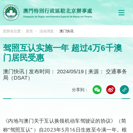
您所在位置：
首页
>
活动消息
>
澳门快讯
驾照互认实施一年 超过4万6千澳
门居民受惠
澳门快讯
|
发布时间： 2024/05/19
|
来源： 交通事务
局（DSAT）
分享到：
《内地与澳门关于互认换领机动车驾驶证的协议》（简
称“驾照互认” ）自2023年5月16日生效至今满一年。根