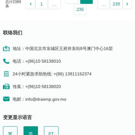
总计2389
keyboard_arrow_left
keyboard_arrow_right
1
…
…
239
条
236
联络我们
地址：中国北京市东城区王府井东街8号澳门中心16层
电话：+(86)10 58138010
24小时紧急求助热线: +(86) 13811162374
传真：+(86)10 58138020
电邮：info@draemp.gov.mo
变更显示语言
繁
简
PT