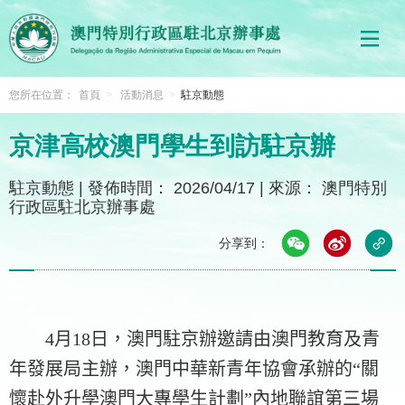
您所在位置：
首頁
>
活動消息
>
駐京動態
京津高校澳門學生到訪駐京辦
駐京動態
|
發佈時間： 2026/04/17
|
來源： 澳門特別
行政區駐北京辦事處
分享到：
4
月
18
日，澳門駐京辦邀請由澳門教育及青
年發展局主辦，澳門中華新青年協會承辦的“關
懷赴外升學澳門大專學生計劃”內地聯誼第三場