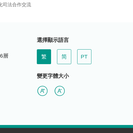
化司法合作交流
選擇顯示語言
6層
繁
简
PT
變更字體大小