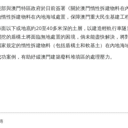
境部與澳門特區政府於日前簽署《關於澳門惰性拆建物料在
的惰性拆建物料在內地海域處置，保障澳門重大民生基建工
面以下或地底約20至40多米深的土層，以建造輕軌行車
開挖的盾構土將面臨無地處置的困境，倘未能盡快解決，將
國家規定的惰性拆建物料（包括盾構土和軟基土）在內地海
成功案例，有助紓緩澳門建築廢料堆填區的處理壓力。
傳