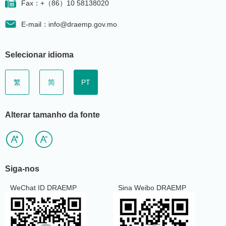
Fax：+（86）10 58138020
E-mail：info@draemp.gov.mo
Selecionar idioma
繁
简
PT
Alterar tamanho da fonte
Siga-nos
WeChat ID DRAEMP
Sina Weibo DRAEMP