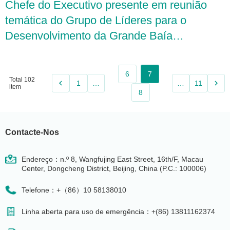
Chefe do Executivo presente em reunião
temática do Grupo de Líderes para o
Desenvolvimento da Grande Baía
Guangdong-Hong Kong-Macau
6
7
Total 102
keyboard_arrow_left
keyboard_arrow_right
1
…
…
11
item
8
Contacte-Nos
Endereço：n.º 8, Wangfujing East Street, 16th/F, Macau
Center, Dongcheng District, Beijing, China (P.C.: 100006)
Telefone：+（86）10 58138010
Linha aberta para uso de emergência：+(86) 13811162374