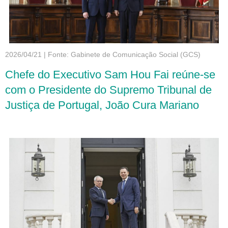
2026/04/21
|
Fonte: Gabinete de Comunicação Social (GCS)
Chefe do Executivo Sam Hou Fai reúne-se
com o Presidente do Supremo Tribunal de
Justiça de Portugal, João Cura Mariano