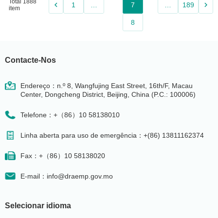
Total 1888
keyboard_arrow_left
keyboard_arrow_right
1
…
7
…
189
item
8
Contacte-Nos
Endereço：n.º 8, Wangfujing East Street, 16th/F, Macau
Center, Dongcheng District, Beijing, China (P.C.: 100006)
Telefone：+（86）10 58138010
Linha aberta para uso de emergência：+(86) 13811162374
Fax：+（86）10 58138020
E-mail：info@draemp.gov.mo
Selecionar idioma