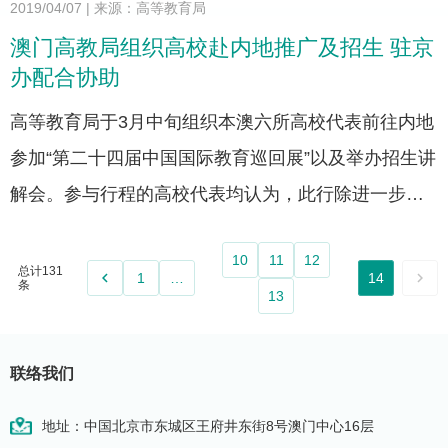
2019/04/07
|
来源：高等教育局
澳门高教局组织高校赴内地推广及招生 驻京
办配合协助
高等教育局于3月中旬组织本澳六所高校代表前往内地
参加“第二十四届中国国际教育巡回展”以及举办招生讲
解会。参与行程的高校代表均认为，此行除进一步宣
传和推广澳门高等教育外，还借此加强彼此之间以及
10
11
12
与内地招生单位的沟通和联系。
总计131
keyboard_arrow_left
keyboard_arrow_right
1
…
14
条
13
联络我们
地址：中国北京市东城区王府井东街8号澳门中心16层