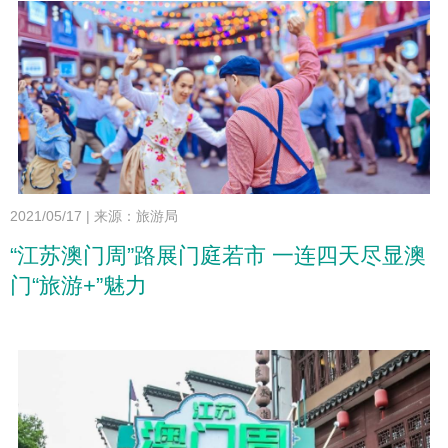
2021/05/17
|
来源：旅游局
“江苏澳门周”路展门庭若市 一连四天尽显澳
门“旅游+”魅力