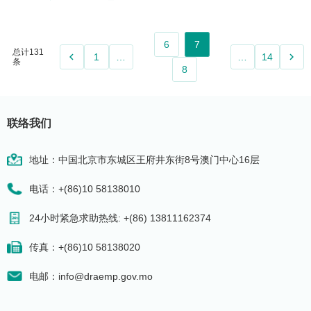
6
7
总计131
keyboard_arrow_left
keyboard_arrow_right
1
…
…
14
条
8
联络我们
地址：中国北京市东城区王府井东街8号澳门中心16层
电话：+(86)10 58138010
24小时紧急求助热线: +(86) 13811162374
传真：+(86)10 58138020
电邮：info@draemp.gov.mo