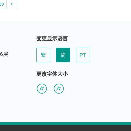
keyboard_arrow_right
39
变更显示语言
6层
繁
简
PT
更改字体大小