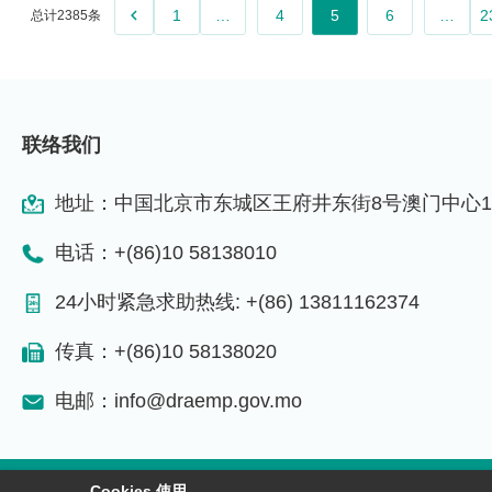
keyboard_arrow_left
1
…
4
5
6
…
2
总计2385条
联络我们
地址：中国北京市东城区王府井东街8号澳门中心1
电话：+(86)10 58138010
24小时紧急求助热线: +(86) 13811162374
传真：+(86)10 58138020
电邮：info@draemp.gov.mo
Cookies 使用