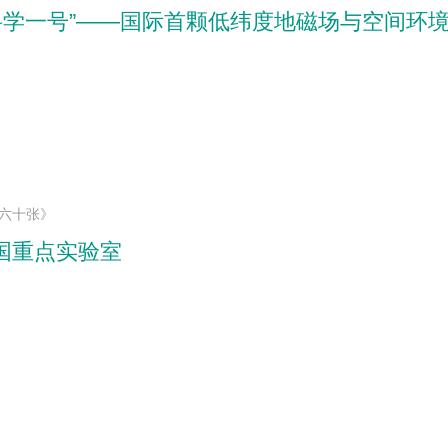
门科学一号”——国际首颗低纬度地磁场与空间环
”六十张》
国重点实验室
）