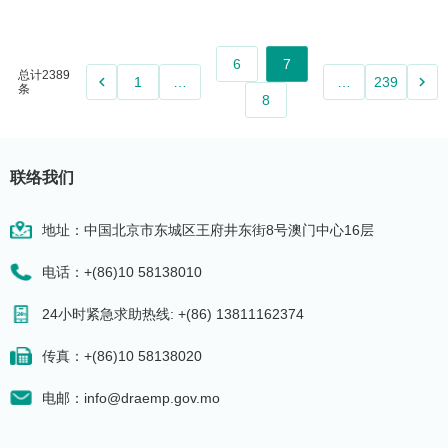
6
7
总计2389
keyboard_arrow_left
keyboard_arrow_right
1
…
…
239
条
8
联络我们
地址：中国北京市东城区王府井东街8号澳门中心16层
电话：+(86)10 58138010
24小时紧急求助热线: +(86) 13811162374
传真：+(86)10 58138020
电邮：info@draemp.gov.mo