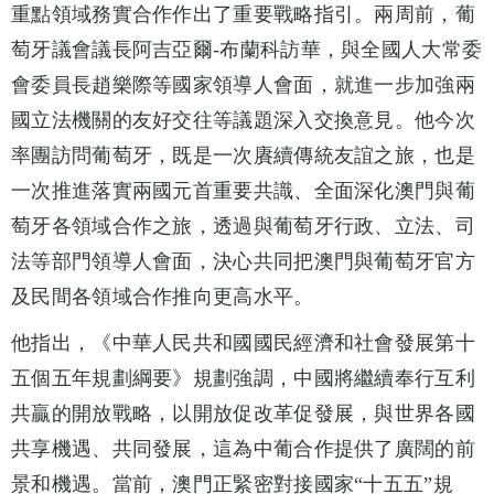
重點領域務實合作作出了重要戰略指引。兩周前，葡
萄牙議會議長阿吉亞爾-布蘭科訪華，與全國人大常委
會委員長趙樂際等國家領導人會面，就進一步加強兩
國立法機關的友好交往等議題深入交換意見。他今次
率團訪問葡萄牙，既是一次賡續傳統友誼之旅，也是
一次推進落實兩國元首重要共識、全面深化澳門與葡
萄牙各領域合作之旅，透過與葡萄牙行政、立法、司
法等部門領導人會面，決心共同把澳門與葡萄牙官方
及民間各領域合作推向更高水平。
他指出，《中華人民共和國國民經濟和社會發展第十
五個五年規劃綱要》規劃強調，中國將繼續奉行互利
共贏的開放戰略，以開放促改革促發展，與世界各國
共享機遇、共同發展，這為中葡合作提供了廣闊的前
景和機遇。當前，澳門正緊密對接國家“十五五”規