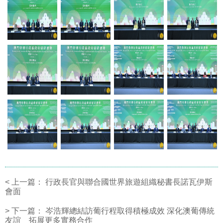
<
上一篇：
行政長官與聯合國世界旅遊組織秘書長諾瓦伊斯
會面
>
下一篇：
岑浩輝總結訪葡行程取得積極成效 深化澳葡傳統
友誼 拓展更多實務合作