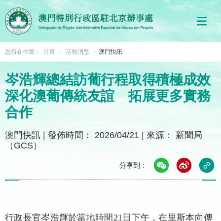
您所在位置：
首頁
>
活動消息
>
澳門快訊
岑浩輝總結訪葡行程取得積極成效
深化澳葡傳統友誼 拓展更多實務
合作
澳門快訊
|
發佈時間： 2026/04/21
|
來源： 新聞局
（GCS）
分享到：
行政長官岑浩輝於當地時間21日下午，在里斯本向傳