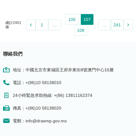
106
107
總計2401
keyboard_arrow_left
keyboard_arrow_right
1
…
…
241
條
108
聯絡我們
地址：中國北京市東城區王府井東街8號澳門中心16層
電話：+(86)10 58138010
24小時緊急求助熱線: +(86) 13811162374
傳真：+(86)10 58138020
電郵：info@draemp.gov.mo