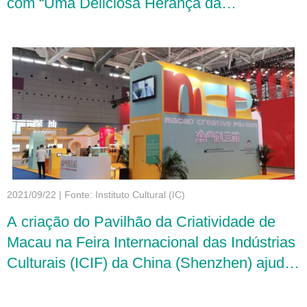
com “Uma Deliciosa Herança da
Gastronomia de Sichuan, Cantonesa e
Macaense”
2021/09/22
|
Fonte: Instituto Cultural (IC)
A criação do Pavilhão da Criatividade de
Macau na Feira Internacional das Indústrias
Culturais (ICIF) da China (Shenzhen) ajuda
o sector cultural e criativo de Macau a
mostrar os resultados obtidos e a expandir