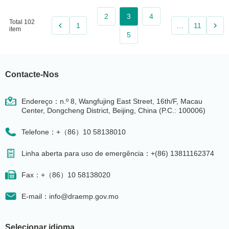
2
3
4
Total 102
keyboard_arrow_left
keyboard_arrow_right
1
…
11
item
5
Contacte-Nos
Endereço：n.º 8, Wangfujing East Street, 16th/F, Macau
Center, Dongcheng District, Beijing, China (P.C.: 100006)
Telefone：+（86）10 58138010
Linha aberta para uso de emergência：+(86) 13811162374
Fax：+（86）10 58138020
E-mail：info@draemp.gov.mo
Selecionar idioma