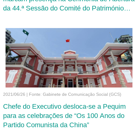
da 44.ª Sessão do Comité do Património
Mundial e em várias reuniões, tendo ainda
realizado trabalho de intercâmbio com a
Administração Estatal do Património
Cultural
2021/06/26
|
Fonte: Gabinete de Comunicação Social (GCS)
Chefe do Executivo desloca-se a Pequim
para as celebrações de “Os 100 Anos do
Partido Comunista da China”